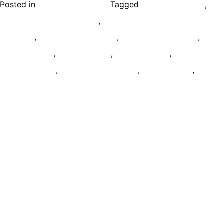
Posted in
Tagged
,
Bien déguster le vin
cadeau oenologie
,
cours oenologie a distance
cours oenologie aix en
,
,
,
provence
cours oenologie paris
degustation vin paris
style
,
,
,
vin rouge loire
vin corsé loire
vin fruité loire
vin rouge
,
,
,
loire atlantique
wset aix en provence
wset distance
wset
paris
Ecole de formation Le Coam
Tél : 01.43.87.05.93
contact@lecoam.eu
© 2023 Le Coam. Tous droits réservés
Mentions Légales