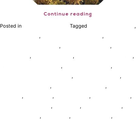
Continue reading
Posted in
Tagged
,
Bien connaître le vin
apprendre le vin pdf
,
,
cadeau oenologie
cours oenologie à distance
cours
,
,
oenologie aix en provence
cours oenologie paris
cours
,
,
,
œnologie pdf
cours vin en ligne
cours viticulture en ligne
,
,
dégustation de vin en ligne
degustation vin paris
,
,
différence gigondas vacqueyras
diplôme vin en ligne
,
,
masterclass rhone sud
stage cadeau oenologie
stage
,
,
,
,
oenologie
vin gigondas
vin vacqueyras
wset 1 a distance
,
,
,
wset 1 aix en provence
wset 1 paris
wset 2 à distance
wset
,
,
,
2 aix en provence
wset 2 paris
wset 3 à distance
wset 3
paris