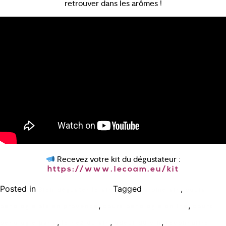
retrouver dans les arômes !
Recevez votre kit du dégustateur :
https://www.lecoam.eu/kit
Posted in
Tagged
,
Bien déguster le vin
arome vin
cours
,
,
oenologie aix en provence
cours oenologie online
cours
,
,
,
oenologie paris
le nez du vin
odeur du vin
reconnaitre