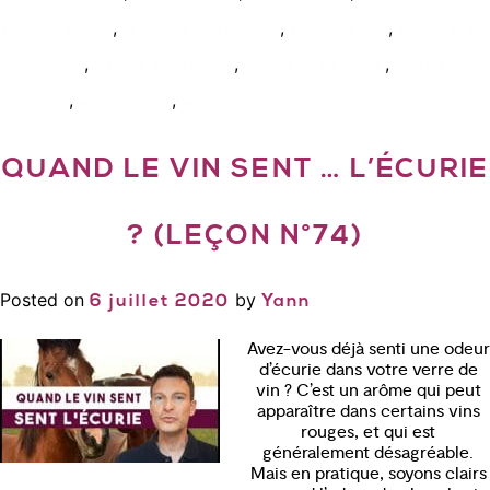
,
,
,
aromes du vin
retrouver odeur vin
sentir le vin
triangle du
,
,
,
nez du vin
wset 2 a distance
wset 3 a distance
wset a
,
,
distance
wset online
wset paris
QUAND LE VIN SENT … L’ÉCURIE
? (LEÇON N°74)
Posted on
by
6 juillet 2020
Yann
Avez-vous déjà senti une odeur
d’écurie dans votre verre de
vin ? C’est un arôme qui peut
apparaître dans certains vins
rouges, et qui est
généralement désagréable.
Mais en pratique, soyons clairs