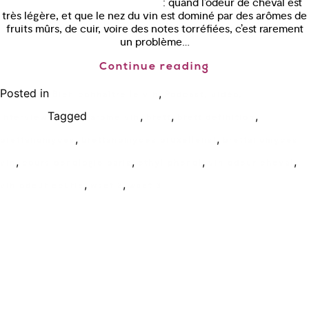
: quand l’odeur de cheval est
très légère, et que le nez du vin est dominé par des arômes de
fruits mûrs, de cuir, voire des notes torréfiées, c’est rarement
un problème…
Continue reading
Posted in
,
Bien connaître le vin
Podcast, vidéo,
Tagged
,
,
,
interview
arome vin
brett
brett definition
,
,
brettanomyces
brettanomyces bruxellensi
brettanomyces
,
,
,
,
vin
cours oenologie paris
ethyl phenol
vin odeur cheval
,
,
vin odeur ecurie
wset 2
wset 3
Ecole de formation Le Coam
Tél : 01.43.87.05.93
contact@lecoam.eu