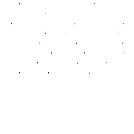
,
,
distance
cours oenologie aix en provence
cours oenologie
,
,
en présentiel à Paris
cours oenologie paris
cours vin en
,
,
,
ligne
dégustation de vin en ligne
degustation vin paris
,
,
,
diplôme vin en ligne
échalas
la conduite sur echalas
stage
,
,
,
cadeau oenologie
stage oenologie
taille vigne échalas
,
,
,
vigne cote rotie piquet
vigne echalas
vigne en hauteur
,
,
,
vigne sur poteau
wset 1 a distance
wset 1 paris
wset 2 à
,
,
,
distance
wset 2 paris
wset 3 à distance
wset 3 paris
Ecole de formation Le Coam
Tél : 01.43.87.05.93
contact@lecoam.eu