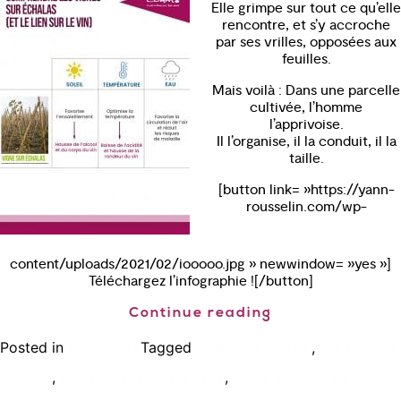
Elle grimpe sur tout ce qu’elle
rencontre, et s’y accroche
par ses vrilles, opposées aux
feuilles.
Mais voilà : Dans une parcelle
cultivée, l’homme
l’apprivoise.
Il l’organise, il la conduit, il la
taille.
[button link= »https://yann-
rousselin.com/wp-
content/uploads/2021/02/iooooo.jpg » newwindow= »yes »]
Téléchargez l’infographie ![/button]
Continue reading
Posted in
Tagged
,
Non classé
cadeau oenologie
conduite de
,
,
la vigne
cours d'oenologie à Paris
cours oenologie à