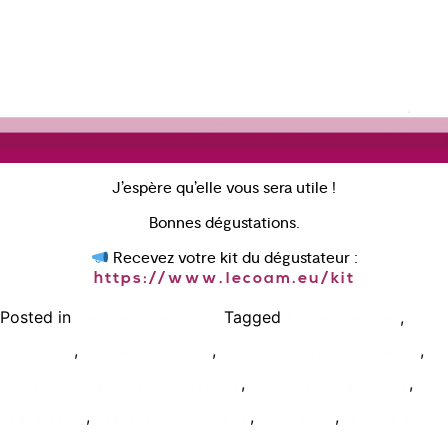
J’espère qu’elle vous sera utile !
Bonnes dégustations.
Recevez votre kit du dégustateur :
https://www.lecoam.eu/kit
Posted in
Tagged
,
Bien déguster le vin
Art de déguster
,
,
,
Buvabilité
cadeau oenologie
cours oenologie a distance
,
,
cours oenologie aix en provence
cours oenologie paris
,
,
,
dégustation
degustation vin paris
Évaluation
Facilité à