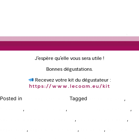
J’espère qu’elle vous sera utile !
Bonnes dégustations.
Recevez votre kit du dégustateur :
https://www.lecoam.eu/kit
Posted in
Tagged
,
Bien déguster le vin
Art de déguster
,
,
,
Buvabilité
cadeau oenologie
cours oenologie a distance
,
,
cours oenologie aix en provence
cours oenologie paris
,
,
,
dégustation
degustation vin paris
Évaluation
Facilité à