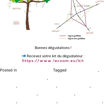
Bonnes dégustations !
Recevez votre kit du dégustateur :
https://www.lecoam.eu/kit
Posted in
Tagged
,
Bien déguster le vin
cadeau oenologie
,
cours oenologie a distance
cours oenologie aix en
,
,
,
provence
cours oenologie paris
cours vin en ligne
,
,
degustation vin paris
diplôme vin en ligne
infographie yann
,
,
,
rousselin
vigne franche de pied
vignes non greffees gout