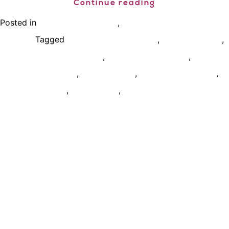
Continue reading
Posted in
,
Bien connaître le vin
Podcast, vidéo,
Tagged
,
,
interview
caractéristique viognier
cépage viognier
,
,
cours degustation vin paris
cours oenologie paris
,
,
,
reconnaitre viognier
syrah viognier
viognier chardonnay
,
,
viognier condrieu
viognier prix
wset 2
Ecole de formation Le Coam
Tél : 01.43.87.05.93
contact@lecoam.eu
© 2023 Le Coam. Tous droits réservés
Mentions Légales