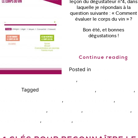
leçon du dégustateur n°4, dans
laquelle je répondais à la
question suivante : « Comment
évaluer le corps du vin » ?
Bon été, et bonnes
dégustations !
Continue reading
Posted in
Bien connaître le
,
vin
Podcast, vidéo,
Tagged
,
,
interview
caractéristique viognier
cépage viognier
,
,
cours degustation vin paris
cours oenologie paris
,
,
,
reconnaitre viognier
syrah viognier
viognier chardonnay
,
,
viognier condrieu
viognier prix
wset 2