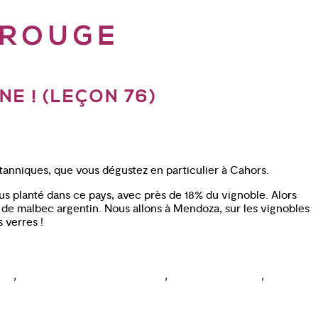
 ROUGE
E ! (LEÇON 76)
tanniques, que vous dégustez en particulier à Cahors.
lus planté dans ce pays, avec près de 18% du vignoble. Alors
le de malbec argentin. Nous allons à Mendoza, sur les vignobles
 verres !
,
,
,
vin
ordre dégustation vin rouge
ordre service vin
ordre