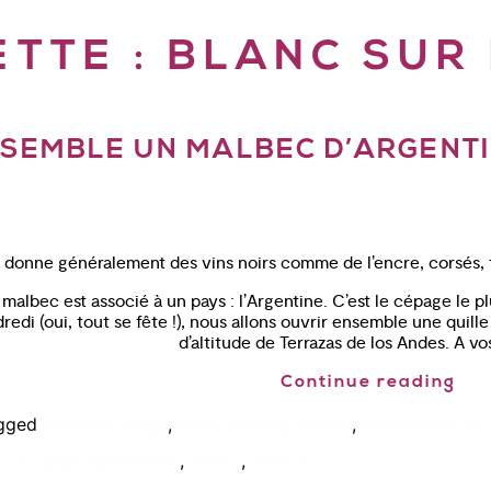
ETTE :
BLANC SUR
EMBLE UN MALBEC D’ARGENTIN
 donne généralement des vins noirs comme de l’encre, corsés, 
albec est associé à un pays : l’Argentine. C’est le cépage le p
dredi (oui, tout se fête !), nous allons ouvrir ensemble une quil
d’altitude de Terrazas de los Andes. A vos
Continue reading
gged
,
,
blanc sur rouge
cours oenologie paris
degustation de 
,
,
l vin rouge commencer
wset 2
wset 3