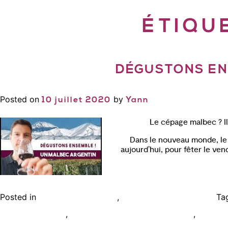
ÉTIQU
DÉGUSTONS ENS
Posted on
by
10 juillet 2020
Yann
Le cépage malbec ? Il
Dans le nouveau monde, le m
aujourd’hui, pour fêter le ven
Posted in
,
Ta
Bien connaître le vin
Podcast, vidéo, interview
,
,
service vin rouge
organiser une degustation de vin
par que