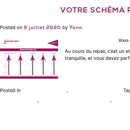
VOTRE SCHÉMA P
Posted on
by
9 juillet 2020
Yann
Vous 
Au cours du repas, c’est un e
tranquille, et vous devez parf
Posted in
,
Ta
Bien connaître le vin
Podcast, vidéo, interview
,
,
service vin rouge
organiser une degustation de vin
par que