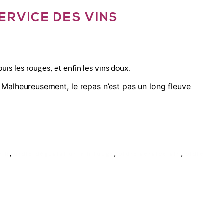
ERVICE DES VINS
uis les rouges, et enfin les vins doux.
 Malheureusement, le repas n’est pas un long fleuve
,
,
,
vin
ordre dégustation vin rouge
ordre service vin
ordre