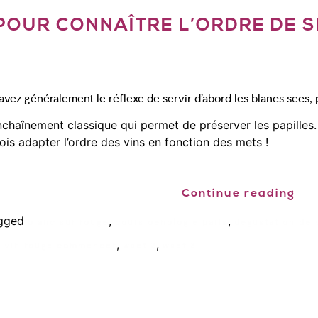
OUR CONNAÎTRE L’ORDRE DE S
avez généralement le réflexe de servir d’abord les blancs secs, p
nchaînement classique qui permet de préserver les papilles.
ois adapter l’ordre des vins en fonction des mets !
Continue reading
gged
,
,
blanc sur rouge
cours oenologie paris
degustation de 
,
,
l vin rouge commencer
wset 2
wset 3