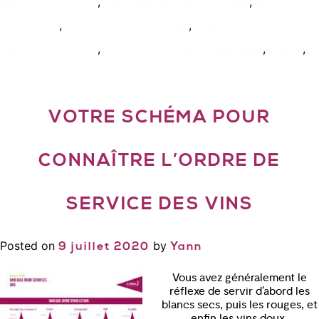
,
,
degustation de vin
ordre dégustation vin rouge
ordre
,
,
service vin
ordre service vin rouge
organiser une
,
,
,
degustation de vin
par quel vin rouge commencer
wset 2
wset 3
VOTRE SCHÉMA POUR
CONNAÎTRE L’ORDRE DE
SERVICE DES VINS
Posted on
by
9 juillet 2020
Yann
Vous avez généralement le
réflexe de servir d’abord les
blancs secs, puis les rouges, et
enfin les vins doux.