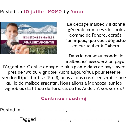
Posted on
by
10 juillet 2020
Yann
Le cépage malbec ? Il donne
généralement des vins noirs
comme de l’encre, corsés,
tanniques, que vous dégustez
en particulier à Cahors.
Dans le nouveau monde, le
malbec est associé à un pays :
l’Argentine. C’est le cépage le plus planté dans ce pays, avec
près de 18% du vignoble. Alors aujourd’hui, pour fêter le
vendredi (oui, tout se fête !), nous allons ouvrir ensemble une
quille de malbec argentin. Nous allons à Mendoza, sur les
vignobles d’altitude de Terrazas de los Andes. A vos verres !
Continue reading
Posted in
,
Bien connaître le vin
Podcast, vidéo,
Tagged
,
,
interview
blanc sur rouge
cours oenologie paris