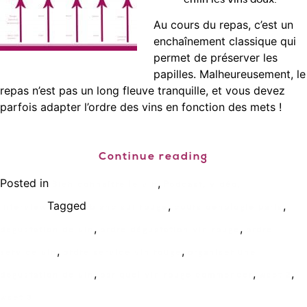
Au cours du repas, c’est un
enchaînement classique qui
permet de préserver les
papilles. Malheureusement, le
repas n’est pas un long fleuve tranquille, et vous devez
parfois adapter l’ordre des vins en fonction des mets !
Continue reading
Posted in
,
Bien connaître le vin
Podcast, vidéo,
Tagged
,
,
interview
blanc sur rouge
cours oenologie paris
,
,
degustation de vin
ordre dégustation vin rouge
ordre
,
,
service vin
ordre service vin rouge
organiser une
,
,
,
degustation de vin
par quel vin rouge commencer
wset 2
wset 3