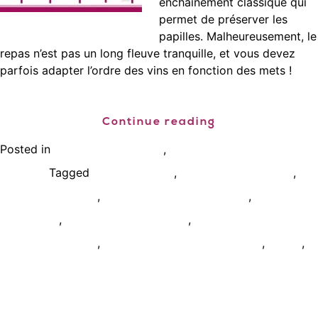
enchaînement classique qui
permet de préserver les
papilles. Malheureusement, le
repas n’est pas un long fleuve tranquille, et vous devez
parfois adapter l’ordre des vins en fonction des mets !
Continue reading
Posted in
,
Bien connaître le vin
Podcast, vidéo,
Tagged
,
,
interview
blanc sur rouge
cours oenologie paris
,
,
degustation de vin
ordre dégustation vin rouge
ordre
,
,
service vin
ordre service vin rouge
organiser une
,
,
,
degustation de vin
par quel vin rouge commencer
wset 2
wset 3