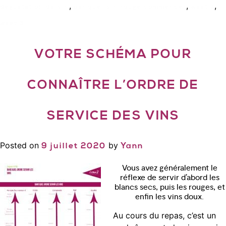
,
,
,
degustation de vin
par quel vin rouge commencer
wset 2
wset 3
VOTRE SCHÉMA POUR
CONNAÎTRE L’ORDRE DE
SERVICE DES VINS
Posted on
by
9 juillet 2020
Yann
Vous avez généralement le
réflexe de servir d’abord les
blancs secs, puis les rouges, et
enfin les vins doux.
Au cours du repas, c’est un