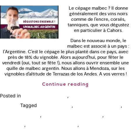
Le cépage malbec ? Il donne
généralement des vins noirs
comme de l’encre, corsés,
tanniques, que vous dégustez
en particulier à Cahors.
Dans le nouveau monde, le
malbec est associé à un pays :
l’Argentine. C’est le cépage le plus planté dans ce pays, avec
près de 18% du vignoble. Alors aujourd’hui, pour fêter le
vendredi (oui, tout se fête !), nous allons ouvrir ensemble une
quille de malbec argentin. Nous allons à Mendoza, sur les
vignobles d’altitude de Terrazas de los Andes. A vos verres !
Continue reading
Posted in
,
Bien connaître le vin
Podcast, vidéo,
Tagged
,
,
interview
blanc sur rouge
cours oenologie paris
,
,
degustation de vin
ordre dégustation vin rouge
ordre
,
,
service vin
ordre service vin rouge
organiser une