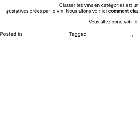
Classer les vins en catégories est u
gustatives crées par le vin. Nous allons voir ici
comment clas
Vous allez donc voir ic
Posted in
Tagged
,
Bien déguster le vin
categorie vin blanc
c
commentaire
Ecole de formation Le Coam
Tél : 01.43.87.05.93
contact@lecoam.eu
© 2023 Le Coam. Tous droits réservés