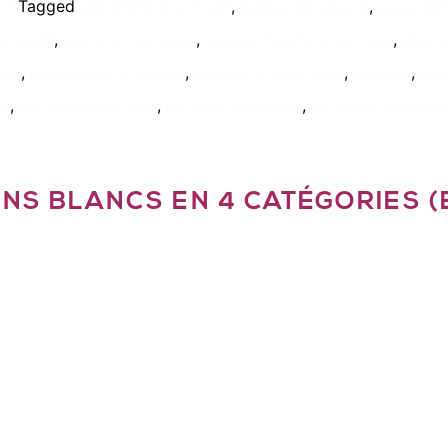
Tagged
,
,
vin
apprendre le vin pdf
cadeau oenologie
cours oen
,
,
,
gie pdf
cours vin en ligne
cours viticulture en ligne
décrir
,
,
,
,
gne
degustation vin paris
diplôme vin en ligne
gras vin
onc
,
,
,
ux
vin rond definition
vin rond vin tendu
vin rouge onctueu
NS BLANCS EN 4 CATÉGORIES (E