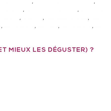
,
,
ologie à distance
cours oenologie aix en provence
cours
,
,
e gras du vin
Décrire l'onctuosité d'un vin
décrire rondeur
,
,
,
tuosité vin
rondeur vin
stage cadeau oenologie
stage
,
,
,
,
x
wset 1 a distance
wset 1 paris
wset 2 à distance
wset 2
T MIEUX LES DÉGUSTER) ?