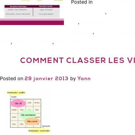
Posted in
Bien connaître le 
,
oenologie paris
cours œnolo
,
vin
dégustation de vin en li
,
oenologie
vin blanc onctue
,
,
paris
wset 3 à distance
wset 3 paris
COMMENT CLASSER LES VI
Posted on
by
29 janvier 2013
Yann