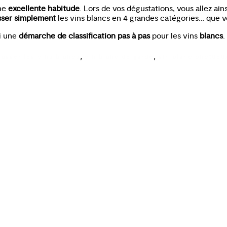
ne
excellente habitude
. Lors de vos dégustations, vous allez ain
ser simplement
les vins blancs en 4 grandes catégories… que v
i une
démarche de classification pas à pas
pour les vins
blancs
.
,
,
lasser les vins blancs
vin blanc de garde
vin blanc onctueu