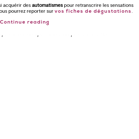
si acquérir des
automatismes
pour retranscrire les sensations
ous pourrez reporter sur
.
vos fiches de dégustations
Continue reading
,
,
,
x
vin blanc rond
vin blanc sec
vin blanc vif
Un
Cours œnologie Paris
Formation Stages
Dégustation de vin à Paris Le
COAM
Cours d’œnologie Aix-en-
Provence