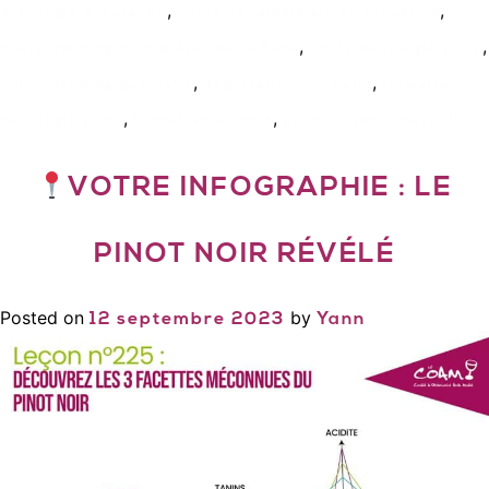
,
,
oenologie à distance
cours oenologie aix en provence
,
,
cours oenologie en présentiel à Paris
cours oenologie paris
,
,
cours oenologique paris
degustation vin paris
formation
,
,
oenologie paris
formation vinmp3
podcast yann rousselin
VOTRE INFOGRAPHIE : LE
PINOT NOIR RÉVÉLÉ
Posted on
by
12 septembre 2023
Yann