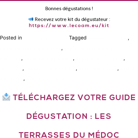
Bonnes dégustations !
Recevez votre kit du dégustateur :
https://www.lecoam.eu/kit
Posted in
Tagged
,
Bien déguster le vin
cadeau oenologie
,
cours oenologie a distance
cours oenologie aix en
,
,
,
provence
cours oenologie paris
degustation vin paris
,
,
,
tanins vin
vocabulaire tanins vin
wset 1 a distance
wset 2
,
a distance
wset 3 a distance
TÉLÉCHARGEZ VOTRE GUIDE
DÉGUSTATION : LES
TERRASSES DU MÉDOC