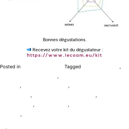
Bonnes dégustations.
Recevez votre kit du dégustateur :
https://www.lecoam.eu/kit
Posted in
Tagged
,
Bien déguster le vin
cepage pinot noir
,
cours oenologie à distance
cours oenologie aix en
,
,
provence
cours oenologie paris
Découverte du Pinot Noir
,
,
en infographie
infographie cepage pinot noir
mon cours
,
,
d'oenologie pdf
mooc œnologie
Profils du Pinot Noir
,
expliqués
wset à distance