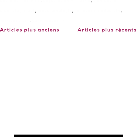
cours sur les vins
degustation vin paris
mon cours
,
,
,
d'oenologie pdf
mooc œnologie
terrasses medoc vin
,
terrasses vin
yann rousselin
Articles plus anciens
Articles plus récents
Ecole de formation Le Coam
Tél : 01.43.87.05.93
contact@lecoam.eu
© 2023 Le Coam. Tous droits réservés
Mentions Légales
Inscrivez vous à la newsletter