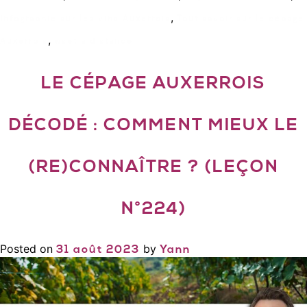
,
Infographie sur les vins Auxerrois
Tout savoir sur le cépage
,
Auxerrois
wset a distance
LE CÉPAGE AUXERROIS
DÉCODÉ : COMMENT MIEUX LE
(RE)CONNAÎTRE ? (LEÇON
N°224)
Posted on
by
31 août 2023
Yann