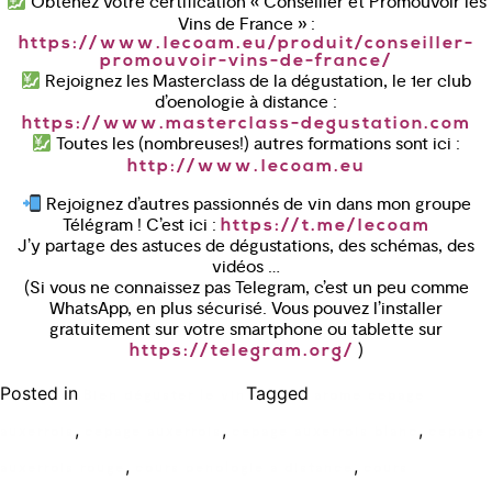
Obtenez votre certification « Conseiller et Promouvoir les
Vins de France » :
https://www.lecoam.eu/produit/conseiller-
promouvoir-vins-de-france/
Rejoignez les Masterclass de la dégustation, le 1er club
d’oenologie à distance :
https://www.masterclass-degustation.com
Toutes les (nombreuses!) autres formations sont ici :
http://www.lecoam.eu
Rejoignez d’autres passionnés de vin dans mon groupe
Télégram ! C’est ici :
https://t.me/lecoam
J’y partage des astuces de dégustations, des schémas, des
vidéos …
(Si vous ne connaissez pas Telegram, c’est un peu comme
WhatsApp, en plus sécurisé. Vous pouvez l’installer
gratuitement sur votre smartphone ou tablette sur
)
https://telegram.org/
Posted in
Tagged
Bien déguster le vin
arome cepage
,
,
,
auxerrois
cepage auxerrois
cepage auxerrois blanc
cepage
,
,
auxerrois rouge
cours oenologie a distance
cours