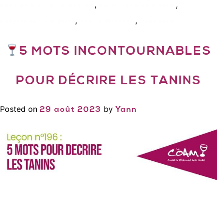
,
,
oenologie aix en provence
cours oenologie paris
,
,
degustation vin paris
wset a distance
wset paris
5 MOTS INCONTOURNABLES
POUR DÉCRIRE LES TANINS
Posted on
by
29 août 2023
Yann