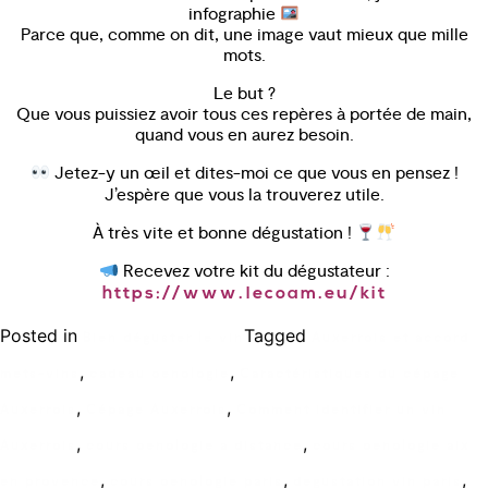
infographie
Parce que, comme on dit, une image vaut mieux que mille
mots.
Le but ?
Que vous puissiez avoir tous ces repères à portée de main,
quand vous en aurez besoin.
Jetez-y un œil et dites-moi ce que vous en pensez !
J’espère que vous la trouverez utile.
À très vite et bonne dégustation !
Recevez votre kit du dégustateur :
https://www.lecoam.eu/kit
Posted in
Tagged
Bien déguster le vin
Auxerrois et accord
,
,
mets-vins
cadeau oenologie
Caractéristiques du cépage
,
,
Auxerrois
Cépage Auxerrois
Comment identifier un vin
,
,
Auxerrois
cours oenologie a distance
cours oenologie aix
,
,
,
en provence
cours oenologie paris
degustation vin paris