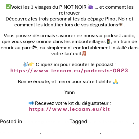
Voici les 3 visages du PINOT NOIR
… et comment les
retrouver
Découvrez les trois personnalités du cépage Pinot Noir et
comment les identifier lors de vos dégustations
.
Vous pouvez désormais savourer ce nouveau podcast audio,
que vous soyez coincé dans les embouteillages
, en train de
courir au parc🏞, ou simplement confortablement installé dans
votre fauteuil
.
Cliquez ici pour écouter le podcast :
https://www.lecoam.eu/podcasts-0923
Bonne écoute, et merci pour votre fidélité
.
Yann
Recevez votre kit du dégustateur :
https://www.lecoam.eu/kit
Posted in
Tagged
,
Bien déguster le vin
audio formation vin
,
,
cadeau oenologie
cours d'oenologie à Paris
cours